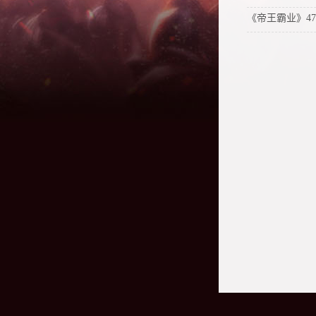
《帝王霸业》47